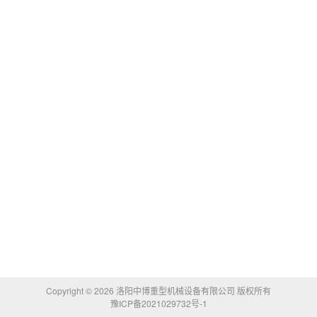
Copyright ©
2026 洛阳中博重型机械设备有限公司 版权所有
豫ICP备2021029732号-1